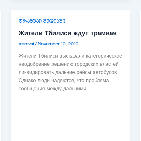
ტრამვაი მედიაში
Жители Тбилиси ждут трамвая
tramvai
/
November 10, 2010
Жители Тбилиси высказали категорическое
неодобрение решению городских властей
ликвидировать дальние рейсы автобусов.
Однако люди надеются, что проблема
сообщения между дальними